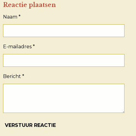
E
L
R
E
Reactie plaatsen
N
E
N
Naam *
E-mailadres *
Bericht *
VERSTUUR REACTIE