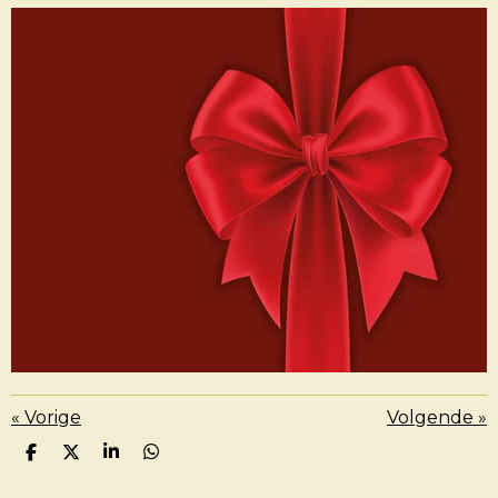
«
Vorige
Volgende
»
D
D
S
D
E
E
H
E
L
E
A
L