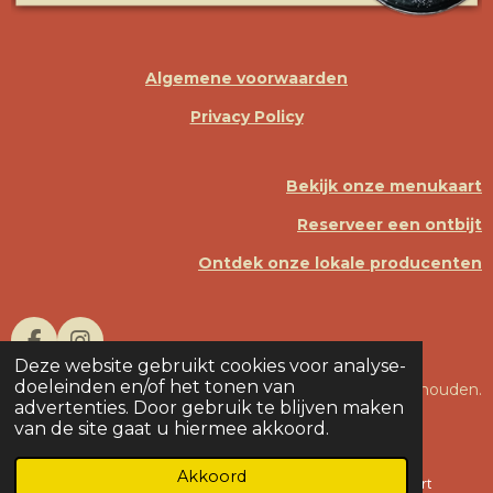
Algemene voorwaarden
Privacy Policy
Bekijk onze menukaart
Reserveer een ontbijt
Ontdek onze lokale producenten
F
I
Deze website gebruikt cookies voor analyse-
A
N
doeleinden en/of het tonen van
© 2026 Bon Appetine. Alle rechten voorbehouden.
C
S
advertenties. Door gebruik te blijven maken
E
T
van de site gaat u hiermee akkoord.
B
A
O
G
O
R
Akkoord
E-mailadres
Telefoonnummer
Kaart