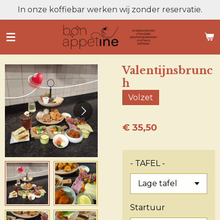
In onze koffiebar werken wij zonder reservatie.
Ga
direct
naar
de
hoofdinhoud
Valentijnsbrunc
h
Volzet
€ 35,50
- TAFEL -
Startuur