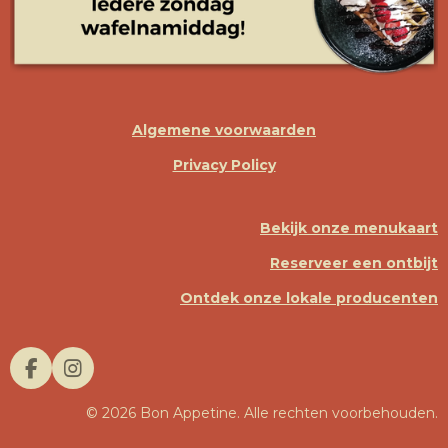
Algemene voorwaarden
Privacy Policy
Bekijk onze menukaart
Reserveer een ontbijt
Ontdek onze lokale producenten
F
I
A
N
© 2026 Bon Appetine. Alle rechten voorbehouden.
C
S
E
T