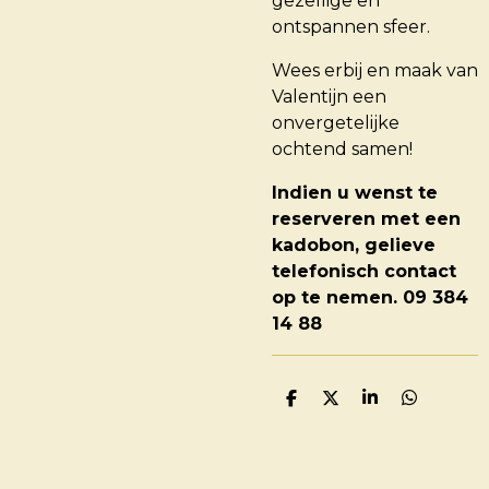
gezellige en
ontspannen sfeer.
Wees erbij en maak van
Valentijn een
onvergetelijke
ochtend samen!
Indien u wenst te
reserveren met een
kadobon, gelieve
telefonisch contact
op te nemen. 09 384
14 88
D
D
S
D
E
E
H
E
L
E
A
L
E
L
R
E
N
E
N