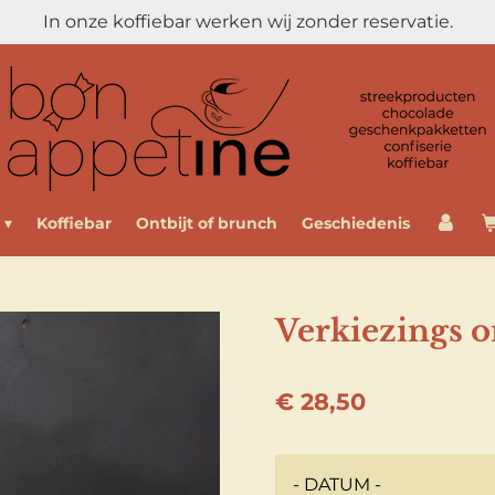
In onze koffiebar werken wij zonder reservatie.
Koffiebar
Ontbijt of brunch
Geschiedenis
Verkiezings o
€ 28,50
- DATUM -