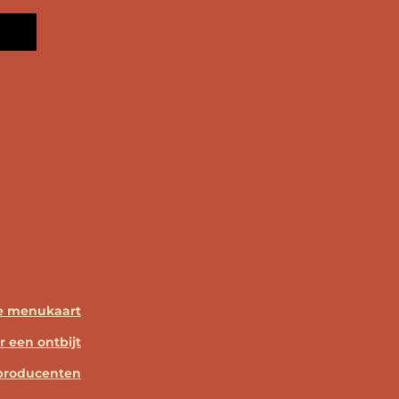
ze menukaart
r een ontbijt
 producenten