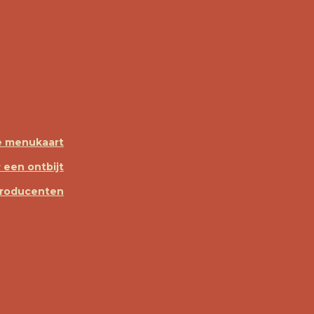
e menukaart
 een ontbijt
producenten