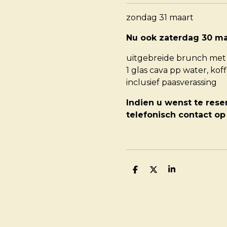
zondag 31 maart
Nu ook zaterdag 30 ma
uitgebreide brunch met 
1 glas cava pp water, ko
inclusief paasverassing
Indien u wenst te res
telefonisch contact op
D
D
S
E
E
H
L
E
A
E
L
R
N
E