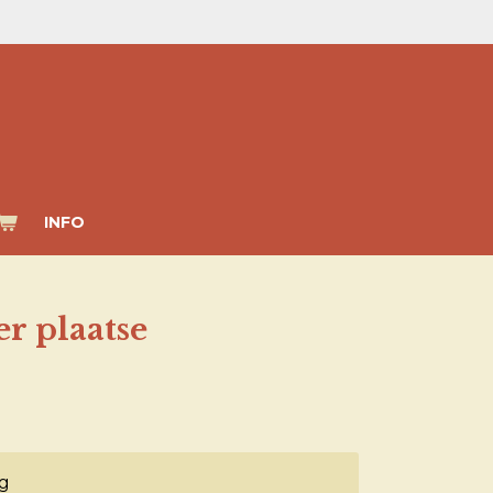
INFO
r plaatse
g