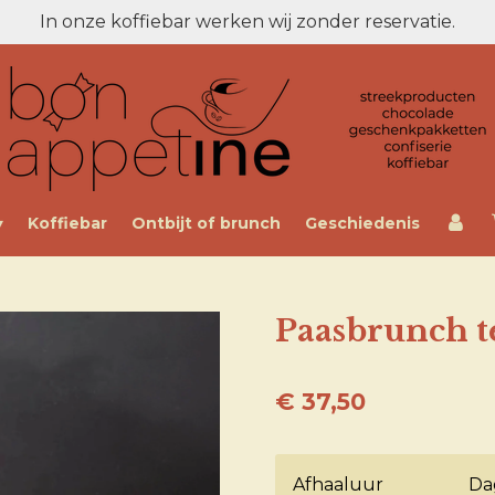
In onze koffiebar werken wij zonder reservatie.
Koffiebar
Ontbijt of brunch
Geschiedenis
Paasbrunch te
€ 37,50
Afhaaluur
Da