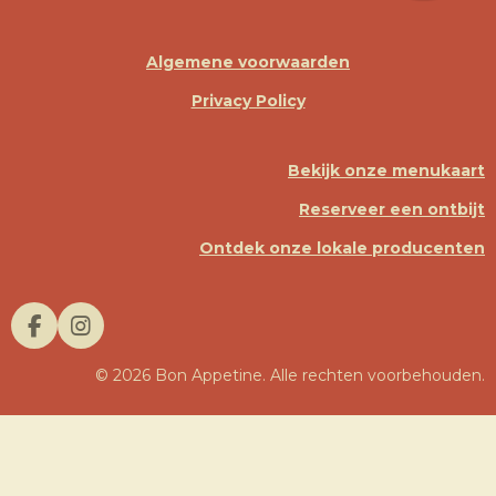
Algemene voorwaarden
Privacy Policy
Bekijk onze menukaart
Reserveer een ontbijt
Ontdek onze lokale producenten
F
I
A
N
© 2026 Bon Appetine. Alle rechten voorbehouden.
C
S
E
T
B
A
O
G
O
R
K
A