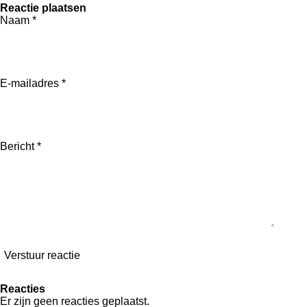
e
e
h
e
Reactie plaatsen
l
e
a
l
Naam *
e
l
r
e
n
e
n
E-mailadres *
Bericht *
Verstuur reactie
Reacties
Er zijn geen reacties geplaatst.