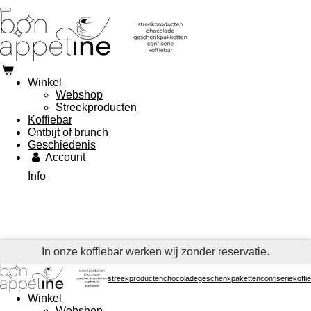
Ga
direct
naar
de
hoofdinhoud
Winkel
Webshop
Streekproducten
Koffiebar
Ontbijt of brunch
Geschiedenis
Account
Info
In onze koffiebar werken wij zonder reservatie.
streekproductenchocoladegeschenkpakettenconfiseriekoffie
Winkel
Webshop