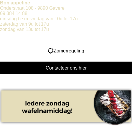
Bon appetine
Onderstraat 108 - 9890 Gavere
09 384 14 88
dinsdag t.e.m. vrijdag van 10u tot 17u
zaterdag van 9u tot 17u
zondag van 13u tot 17u
Zomerregeling
Contacteer ons hier