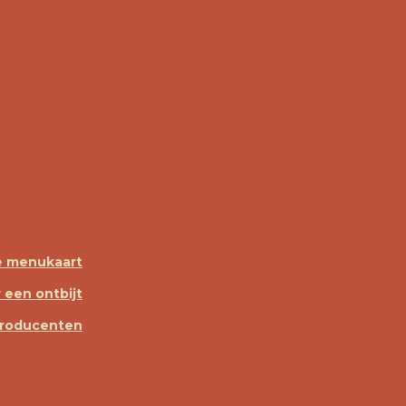
e menukaart
 een ontbijt
producenten