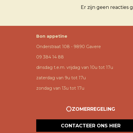
Er zijn geen reacties g
Bon appetine
Onderstraat 108 - 9890 Gavere
09 384 14 88
dinsdag t.e.m. vrijdag van 10u tot 17u
zaterdag van 9u tot 17u
zondag van 13u tot 17u
ZOMERREGELING
CONTACTEER ONS HIER