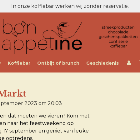
In onze koffiebar werken wij zonder reservatie.
Koffiebar
Ontbijt of brunch
Geschiedenis
 Markt
september 2023 om 20:03
f en dat moeten we vieren
! Kom met
nden naar het feestweekend op
g 17 september en geniet van leuke
ige optredens.