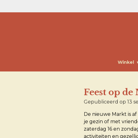
Ga
direct
naar
de
hoofdinhoud
Winkel
Feest op de
Gepubliceerd op 13 
De nieuwe Markt is a
je gezin of met vrie
zaterdag 16 en zonda
activiteiten en gezell