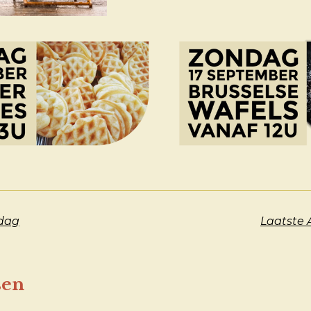
dag
Laatste 
sen